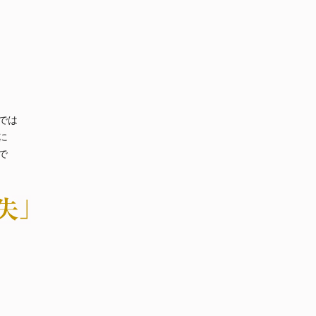
では
に
で