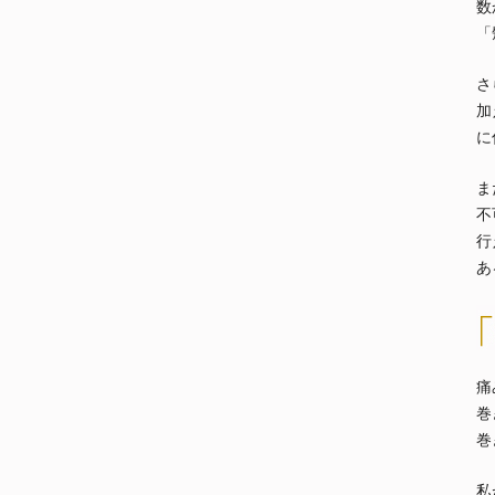
数
「
さ
加
に
ま
不
行
あ
痛
巻
巻
私