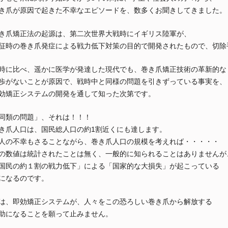
き爪が原因で起きた不幸なエピソードを、数多くお聞きしてきました。
き爪矯正法の起源は、第二次世界大戦時にイギリス陸軍が、
征時の巻き爪発症による戦力低下対策の目的で開発されたもので、切除
時に比べ、遥かに医学が発達した現代でも、巻き爪矯正技術の革新的な
歩がないことが原因で、戦時中と同様の問題を引きずっている事実を、
効矯正システムの開発を通して知った次第です。
同類の問題」、それは！！！
き爪人口は、国民総人口の約1割近くにも達します。
人の不幸もさることながら、巻き爪人口の規模を考えれば・・・・・
の数値は統計されたことは無く、一般的に知られることはありませんが
国民の約１割の戦力低下」による「国家的な大損失」が起こっている
になるのです。
は、即効矯正システムが、人々をこの恐ろしい巻き爪から解放する
助になることを願って止みません。