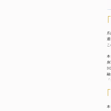
爪
通
こ
本
身
3
融
「
本