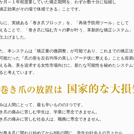
か月～１年程度要していた矯正期間を、わずか数十分に短縮し
矯正効果がその場で体感できる」ことです。
らに、実績ある「巻き爪ブロック」を、「再発予防用ツール」として
えることで、「巻き爪に悩む方々の夢が叶う、革新的な矯正システム」
仕上げました。
た、本システムは「矯正量の微調整」が可能であり、これまでの矯正法
可能だった『爪の形を左右均等の美しいアーチ状に整える』ことも容易
える為、美を追求する女性市場向けに、新たな可能性を秘めたシステム
ると考えています。
みは人間にとって、最も辛いものの1つです。
き爪の痛みに苦しむ学生は、学業に専念できません。
き爪の痛みに苦しむ社会人は、職務に専念できません。
が巻き爪に関わり始めてから8年の間に、学生や社会人の方々から、