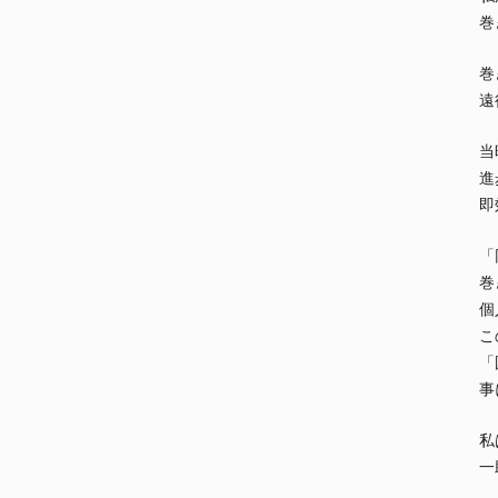
巻
巻
遠
当
進
即
「
巻
個
こ
「
事
私
一