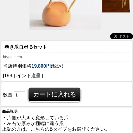
巻き爪ロボ Bセット
btype_sem
当店特別価格
19,800円
(税込)
[198ポイント進呈 ]
数量
商品説明
・片側が大きく変形している爪
・左右で厚みが極端に違う爪
上記の方は、こちらのBタイプをお選びください。