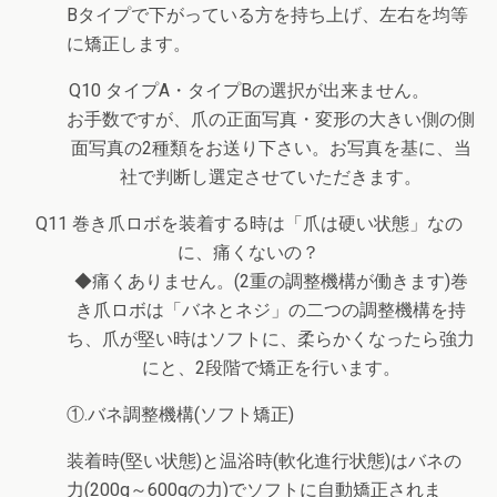
Bタイプで下がっている方を持ち上げ、左右を均等
に矯正します。
Q10 タイプA・タイプBの選択が出来ません。
お手数ですが、爪の正面写真・変形の大きい側の側
面写真の2種類をお送り下さい。お写真を基に、当
社で判断し選定させていただきます。
Q11 巻き爪ロボを装着する時は「爪は硬い状態」なの
に、痛くないの？
◆痛くありません。(2重の調整機構が働きます)巻
き爪ロボは「バネとネジ」の二つの調整機構を持
ち、爪が堅い時はソフトに、柔らかくなったら強力
にと、2段階で矯正を行います。
①.バネ調整機構(ソフト矯正)
装着時(堅い状態)と温浴時(軟化進行状態)はバネの
力(200g～600gの力)でソフトに自動矯正されま