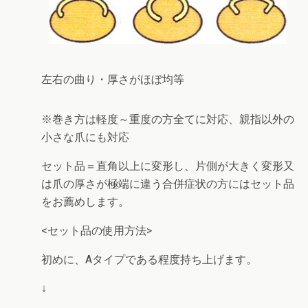
左右の曲り・厚さがほぼ均等
※巻き方は
軽度～重度の方全
てに対応、
親指以外の
小さな爪
にも対応
セット品＝直角以上に変形し、片側が大きく変形又
は爪の厚さが極端に違う合併症状の方にはセット品
をお薦めします。
<セット品の使用方法>
初めに、Aタイプである程度持ち上げます。
↓