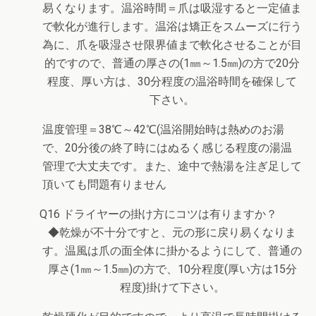
易くなります。温浴時間＝爪は吸湿すると一定値ま
で軟化が進行します。
温浴は矯正をスムーズに行う
為に、爪を吸湿させ限界値まで軟化させることが目
的ですので、普通の厚さの(1㎜～1.5㎜)の方で20分
程度、厚い方は、30分程度の温浴時間を確保して
下さい。
温度管理＝38℃～42℃(温浴開始時は熱めのお湯
で、20分後の終了時にはぬるく感じる程度の湯温
管理で大丈夫
です。また、途中で熱湯を注ぎ足して
頂いても問題有りません
Q16 ドライヤーの掛け方にコツは有りますか？
◆乾燥が不十分ですと、元の形に戻り易くなりま
す。温風は爪の面全体に掛かるようにして、普通の
厚さ(1㎜～1.5㎜)の方で、10分程度(厚い方は15分
程度)掛けて下さい。