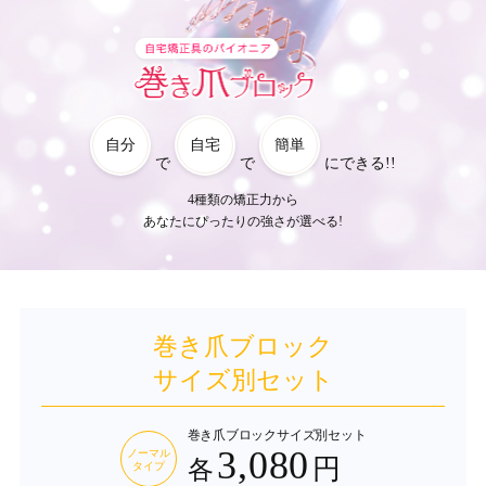
自分
自宅
簡単
で
で
にできる!!
4種類の矯正力から
あなたにぴったりの強さが選べる!
巻き爪ブロック
サイズ別セット
巻き爪ブロック
サイズ別セット
3,080
ノーマル
円
各
タイプ