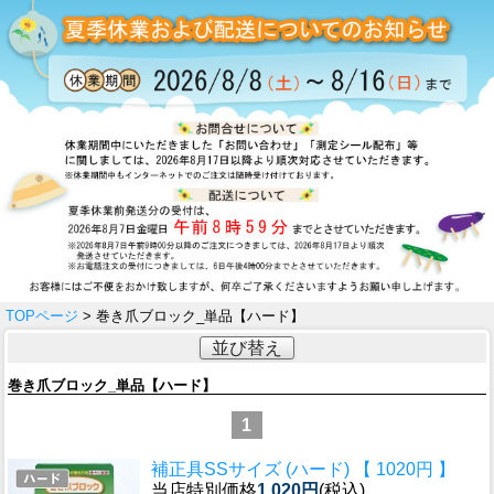
TOPページ
> 巻き爪ブロック_単品【ハード】
並び替え
巻き爪ブロック_単品【ハード】
1
補正具SSサイズ (ハード) 【 1020円 】
当店特別価格
1,020円
(税込)