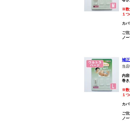
巻き
※数
１つ
カバ
ご注
ノー
補正
当店
内容
巻き
※数
１つ
カバ
ご注
ノー