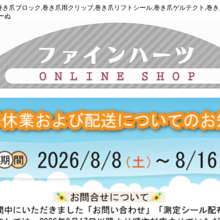
正,巻き爪ブロック,巻き爪用クリップ,巻き爪リフトシール,巻き爪ゲルテクト,巻
ーぬ