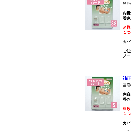
当店
内容
巻き
※数
１つ
カバ
ご注
ノー
補正
当店
内容
巻き
※数
１つ
カバ