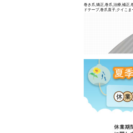
巻き爪,矯正,巻爪,治療,補
ドテープ,巻爪直子,クイこま