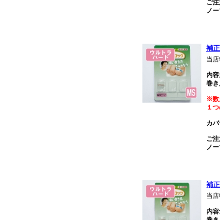
ご注
ノー
補正
当店
内容
巻き
※数
１つ
カバ
ご注
ノー
補正
当店
内容