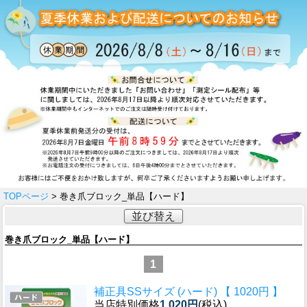
TOPページ
> 巻き爪ブロック_単品【ハード】
並び替え
巻き爪ブロック_単品【ハード】
1
補正具SSサイズ (ハード) 【 1020円 】
当店特別価格
1,020円
(税込)