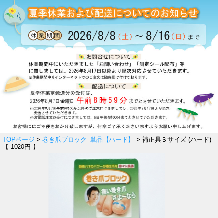
TOPページ
>
巻き爪ブロック_単品【ハード】
> 補正具Ｓサイズ (ハード)
【 1020円 】