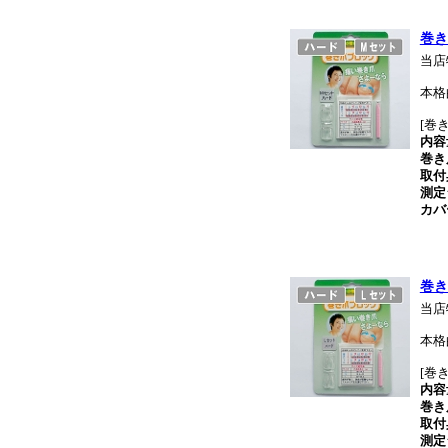
巻き
当店
本格
[巻
内容
巻き
取付
測定
カバ
巻き
当店
本格
[巻
内容
巻き
取付
測定