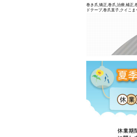
巻き爪,矯正,巻爪,治療,補
ドテープ,巻爪直子,クイこま