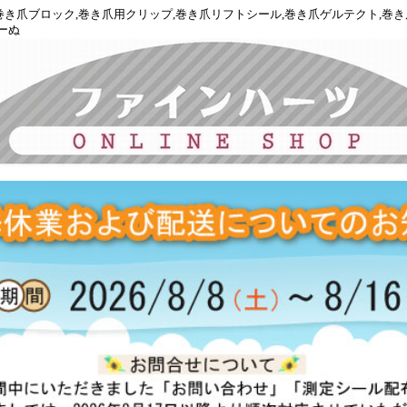
正,巻き爪ブロック,巻き爪用クリップ,巻き爪リフトシール,巻き爪ゲルテクト,巻
ーぬ