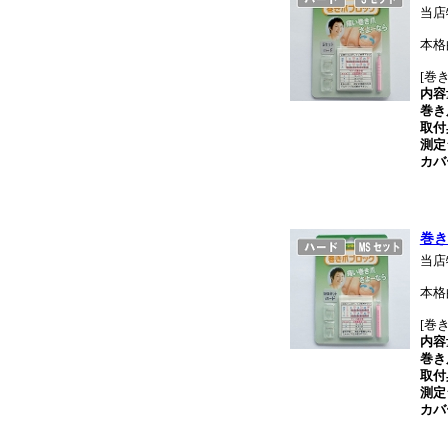
当店
本格
[巻
内容
巻き
取付
測定
カバ
巻き
当店
本格
[巻
内容
巻き
取付
測定
カバ