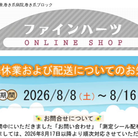
療,巻き爪病院,巻き爪ブロック