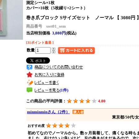
測定シール×1枚
カバー×10枚（5枚綴り×2シート）
巻き爪ブロック Sサイズセット ノーマル 【 3080円 
商品番号 sset01_sem
当店特別価格
3,080円
(税込)
[31ポイント進呈 ]
数量
(1件)
この商品の平均評価：
4.00
minminminさん（2件）
購入者
東京都/50代/
おすすめ度
初めてなのでノーマルから。数ヶ月装着して、痛くなる時も
ました。右はだいぶ良いけど、左の巻きがまだあるので、次