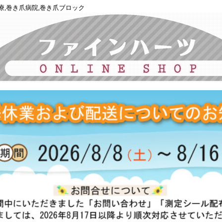
療,巻き爪病院,巻き爪ブロック