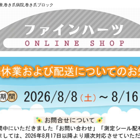
療,巻き爪病院,巻き爪ブロック