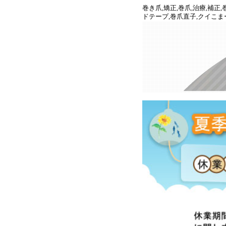
巻き爪,矯正,巻爪,治療,補
ドテープ,巻爪直子,クイこま