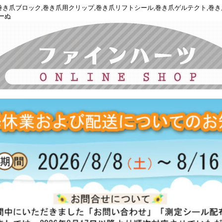
正,巻き爪ブロック,巻き爪用クリップ,巻き爪リフトシール,巻き爪ゲルテクト,巻
ーぬ