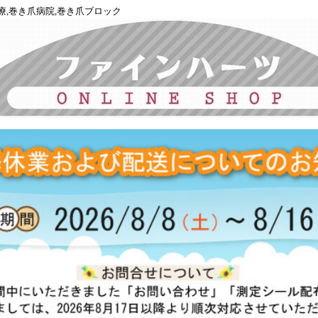
療,巻き爪病院,巻き爪ブロック