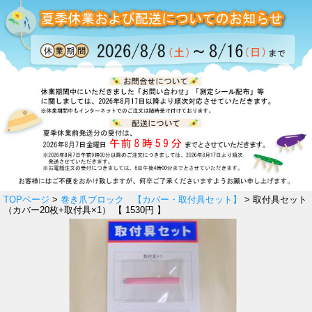
TOPページ
>
巻き爪ブロック 【カバー・取付具セット】
> 取付具セット
（カバー20枚+取付具×1） 【 1530円 】