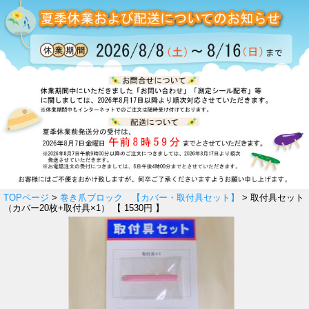
TOPページ
>
巻き爪ブロック 【カバー・取付具セット】
> 取付具セット
（カバー20枚+取付具×1） 【 1530円 】