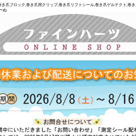
正,巻き爪ブロック,巻き爪用クリップ,巻き爪リフトシール,巻き爪ゲルテクト,巻
ーぬ