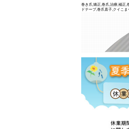
巻き爪,矯正,巻爪,治療,補
ドテープ,巻爪直子,クイこま