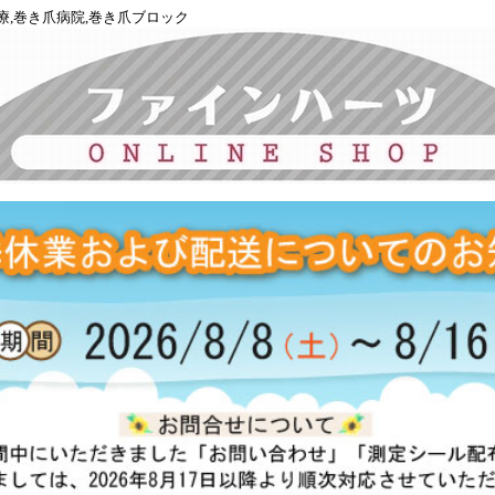
療,巻き爪病院,巻き爪ブロック